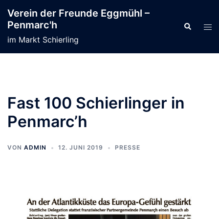
Zum
Verein der Freunde Eggmühl –
Inhalt
Penmarc'h
Suche
Men
springen
ums
im Markt Schierling
Fast 100 Schierlinger in
Penmarc’h
VON
ADMIN
12. JUNI 2019
PRESSE