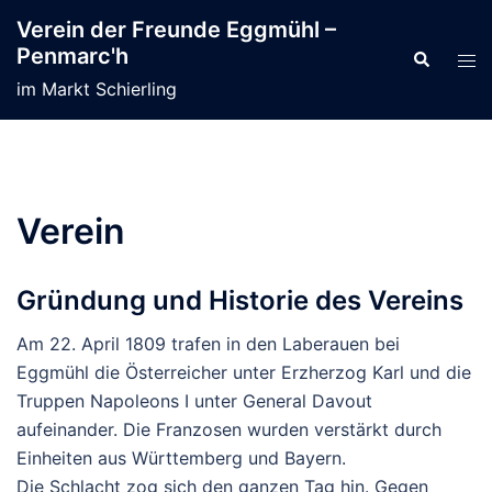
Zum
Verein der Freunde Eggmühl –
Inhalt
Penmarc'h
Suche
Men
springen
ums
im Markt Schierling
Verein
Gründung und Historie des Vereins
Am 22. April 1809 trafen in den Laberauen bei
Eggmühl die Österreicher unter Erzherzog Karl und die
Truppen Napoleons I unter General Davout
aufeinander. Die Franzosen wurden verstärkt durch
Einheiten aus Württemberg und Bayern.
Die Schlacht zog sich den ganzen Tag hin. Gegen