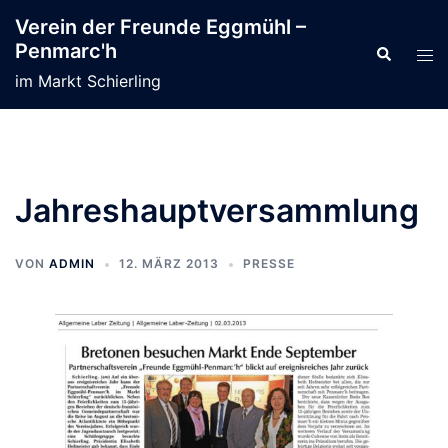
Zum
Verein der Freunde Eggmühl –
Inhalt
Penmarc'h
Suche
Men
springen
ums
im Markt Schierling
Jahreshauptversammlung
VON
ADMIN
12. MÄRZ 2013
PRESSE