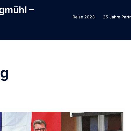
ggmühl –
Reise 2023
25 Jahre Part
ag