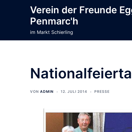
Zum
Verein der Freunde E
Inhalt
Penmarc'h
springen
im Markt Schierling
Nationalfeiert
VON
ADMIN
12. JULI 2014
PRESSE