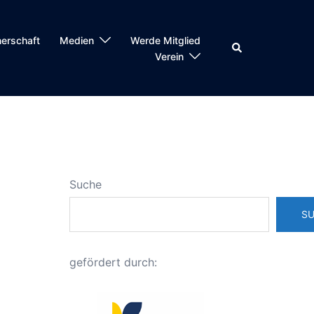
nerschaft
Medien
Werde Mitglied
Suche
Verein
Suche
S
gefördert durch: