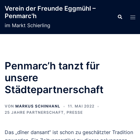
Zum
Verein der Freunde Eggmühl –
Inhalt
Penmarc'h
Suche
Men
springen
ums
im Markt Schierling
Penmarc’h tanzt für
unsere
Städtepartnerschaft
VON
MARKUS SCHINHANL
11. MAI 2022
25 JAHRE PARTNERSCHAFT
,
PRESSE
Das „dîner dansant“ ist schon zu geschätzter Tradition