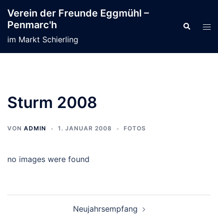
Zum
Verein der Freunde Eggmühl –
Inhalt
Penmarc'h
Suche
Men
springen
ums
im Markt Schierling
Sturm 2008
VON
ADMIN
1. JANUAR 2008
FOTOS
no images were found
Beitragsnavigation
Neujahrsempfang