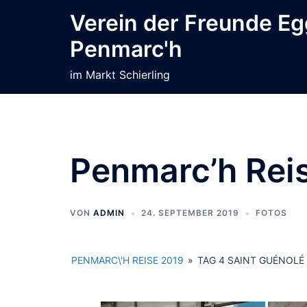
Zum
Verein der Freunde E
Inhalt
Penmarc'h
springen
im Markt Schierling
Penmarc’h Rei
VON
ADMIN
24. SEPTEMBER 2019
FOTOS
PENMARC\'H REISE 2019
»
TAG 4 SAINT GUÉNOLÉ