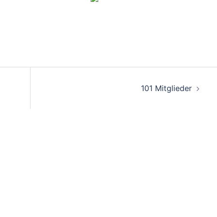
on
101 Mitglieder