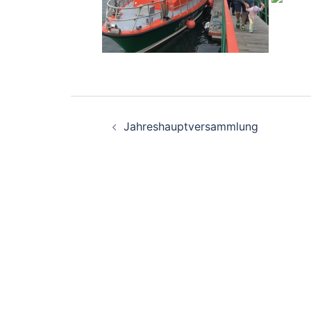
Beitragsnavigati
Jahreshauptversammlung