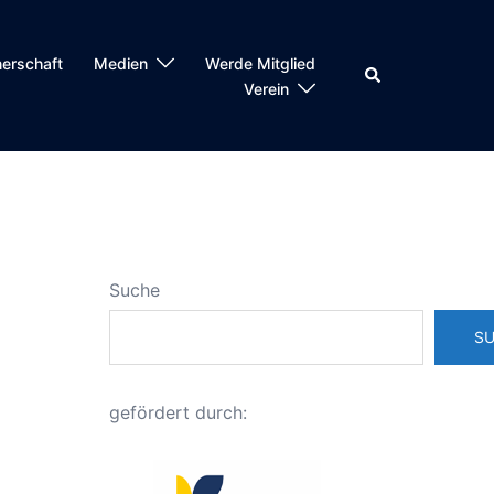
nerschaft
Medien
Werde Mitglied
Suche
Verein
Suche
S
gefördert durch: