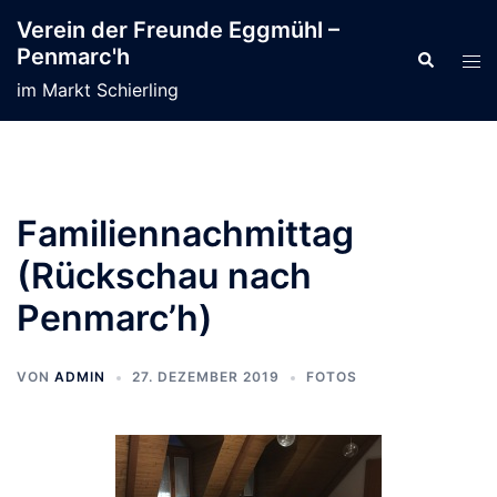
Zum
Verein der Freunde Eggmühl –
Inhalt
Penmarc'h
Suche
Men
springen
ums
im Markt Schierling
Familiennachmittag
(Rückschau nach
Penmarc’h)
VON
ADMIN
27. DEZEMBER 2019
FOTOS