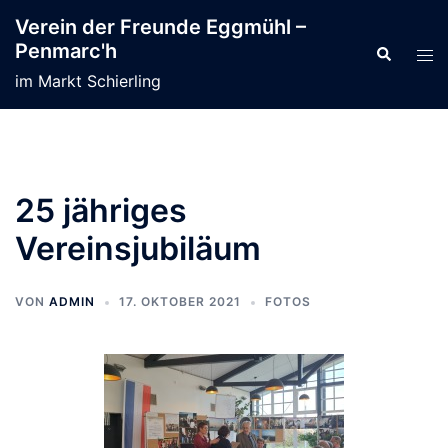
Zum
Verein der Freunde Eggmühl –
Inhalt
Penmarc'h
Suche
Men
springen
ums
im Markt Schierling
25 jähriges
Vereinsjubiläum
VON
ADMIN
17. OKTOBER 2021
FOTOS