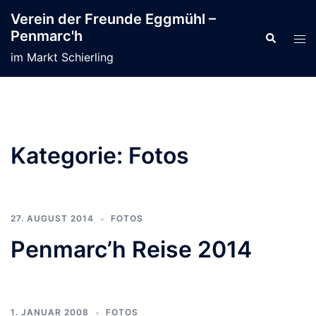
Zum
Verein der Freunde Eggmühl –
Inhalt
Penmarc'h
Suche
Men
springen
ums
im Markt Schierling
Kategorie:
Fotos
27. AUGUST 2014
FOTOS
Penmarc’h Reise 2014
1. JANUAR 2008
FOTOS