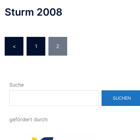
Sturm 2008
Seitennummerierung
<
1
2
der
Beiträge
Suche
SUCHEN
gefördert durch: