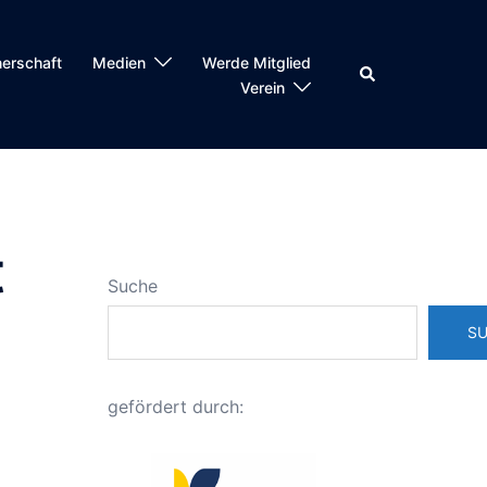
nerschaft
Medien
Werde Mitglied
Suche
Verein
t
Suche
S
gefördert durch: