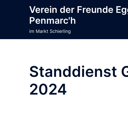
Zum
Verein der Freunde E
Inhalt
Penmarc'h
springen
im Markt Schierling
Standdienst 
2024